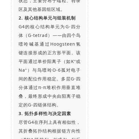
状态，主要分布于端粒、转录
区及其他基因组区域。
2. 核心结构单元与组装机制
G4的核心结构单元为G-四分
体（G-tetrad）——由四个鸟
嘌呤碱基通过Hoogsteen氢
键连接形成的正方形平面。该
平面通过单价阳离子（如K⁺或
Na⁺）与鸟嘌呤O-6孤对电子
间的配位作用稳定。多层G-四
分体通过π-π堆积作用垂直堆
叠，最终形成中央由阳离子稳
定的G-四链体结构。
3. 拓扑多样性与决定因素
尽管G4在序列上具有相似性，
其折叠拓扑结构根据链方向性