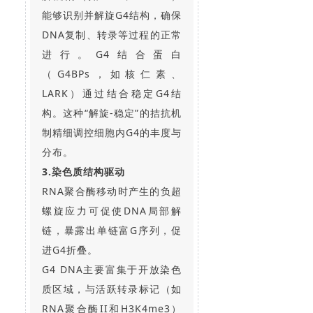
能够识别并解旋G4结构，确保
DNA复制、转录等过程的正常
进行。G4结合蛋白
（G4BPs，如核仁素、
LARK）通过结合稳定G4结
构。这种“解旋-稳定”的拮抗机
制精细调控细胞内G4的丰度与
分布。
3.染色质结构驱动
RNA聚合酶移动时产生的负超
螺旋应力可促使DNA局部解
链，暴露出单链富G序列，促
进G4折叠。
G4 DNA主要富集于开放染色
质区域，与活跃转录标记（如
RNA聚合酶II和H3K4me3）