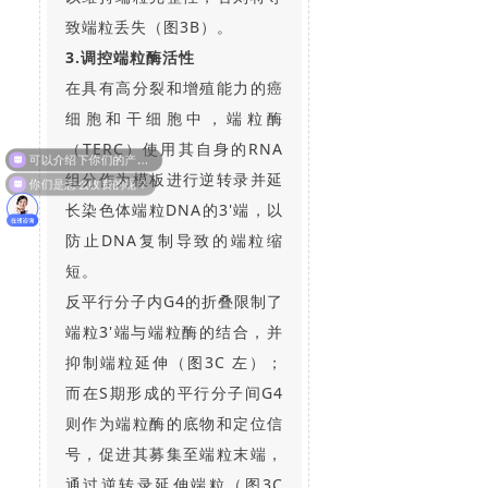
致端粒丢失（图3B）。
3.调控端粒酶活性
在具有高分裂和增殖能力的癌
细胞和干细胞中，端粒酶
（TERC）使用其自身的RNA
你们是怎么收费的呢？
组分作为模板进行逆转录并延
长染色体端粒DNA的3'端，以
防止DNA复制导致的端粒缩
短。
反平行分子内G4的折叠限制了
端粒3'端与端粒酶的结合，并
抑制端粒延伸（图3C 左）；
而在S期形成的平行分子间G4
则作为端粒酶的底物和定位信
号，促进其募集至端粒末端，
通过逆转录延伸端粒（图3C