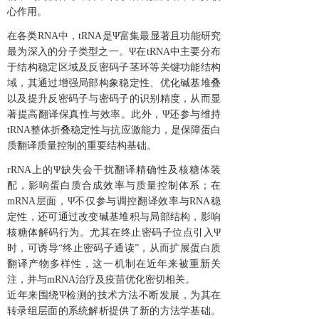
心作用。
在各类RNA中，tRNA是Ψ富集最显著且功能研究
最为深入的分子类型之一。Ψ在tRNA中主要分布
于结构稳定区域及反密码子茎环等关键功能结构
域，其通过增强局部构象稳定性、优化碱基堆叠
以及提升反密码子与密码子的识别精度，从而显
著提高翻译保真性与效率。此外，Ψ还参与维持
tRNA整体折叠稳定性与抗应激能力，是保障蛋白
质翻译质量控制的重要结构基础。
rRNA上的Ψ缺失会干扰翻译精确性及核糖体装
配，影响蛋白质合成效率与质量控制体系；在
mRNA层面，Ψ不仅参与调控翻译效率与RNA稳
定性，还可通过改变碱基堆积与局部结构，影响
核糖体解码行为。尤其在终止密码子位点引入Ψ
时，可诱导“终止密码子通读”，从而扩展蛋白质
翻译产物多样性，这一机制在近年来被重新关
注，并与mRNA治疗及疫苗优化密切相关。
近年来围绕Ψ检测的技术方法不断发展，为其在
转录组层面的系统解析提供了新的方法学基础。