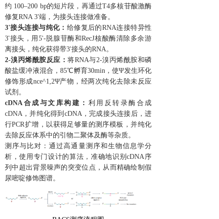
约 100–200 bp的短片段，再通过T4多核苷酸激酶
修复RNA 3'端，为接头连接做准备。
3'接头连接与纯化：
给修复后的RNA连接特异性
3'接头，用5'-脱腺苷酶和RecJ核酸酶清除多余游
离接头，纯化获得带3'接头的RNA。
2-溴丙烯酰胺反应：
将RNA与2-溴丙烯酰胺和磷
酸盐缓冲液混合，85℃孵育30min，使Ψ发生环化
修饰形成nce^1,2Ψ产物，经两次纯化去除未反应
试剂。
cDNA合成与文库构建：
利用反转录酶合成
cDNA，并纯化得到cDNA，完成接头连接后，进
行PCR扩增，以获得足够量的测序模板，并纯化
去除反应体系中的引物二聚体及酶等杂质。
测序与比对：通过高通量测序和生物信息学分
析，使用专门设计的算法，准确地识别cDNA序
列中超出背景噪声的突变位点，从而精确绘制假
尿嘧啶修饰图谱。