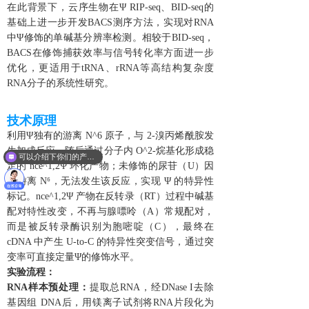
在此背景下，云序生物在Ψ RIP-seq、BID-seq的
基础上进一步开发BACS测序方法，实现对RNA
中Ψ修饰的单碱基分辨率检测。相较于BID-seq，
BACS在修饰捕获效率与信号转化率方面进一步
优化，更适用于tRNA、rRNA等高结构复杂度
RNA分子的系统性研究。
技术原理
利用Ψ独有的游离 N^6 原子，与 2-溴丙烯酰胺发
生加成反应，随后通过分子内 O^2-烷基化形成稳
可以介绍下你们的产品么？
定的 nce^1,2Ψ 环化产物；未修饰的尿苷（U）因
无游离 N⁶，无法发生该反应，实现 Ψ 的特异性
标记。nce^1,2Ψ 产物在反转录（RT）过程中碱基
配对特性改变，不再与腺嘌呤（A）常规配对，
而是被反转录酶识别为胞嘧啶（C），最终在
cDNA 中产生 U-to-C 的特异性突变信号，通过突
变率可直接定量Ψ的修饰水平。
实验流程：
RNA样本预处理：
提取总RNA，经DNase I去除
基因组 DNA后，用镁离子试剂将RNA片段化为