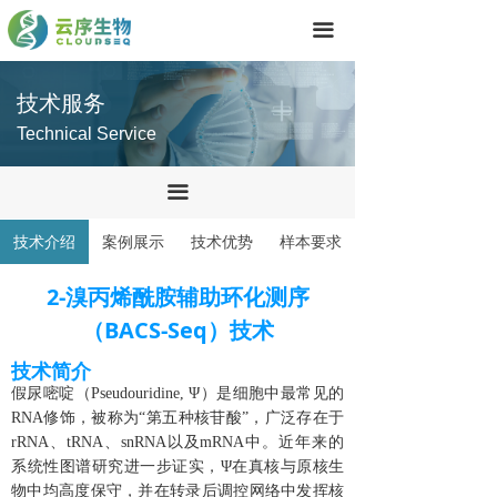
首页
끀
技术服务
技术服务
产品中心
Technical Service
关于我们
끀
联系我们
技术介绍
案例展示
技术优势
样本要求
2-溴丙烯酰胺辅助环化测序
（BACS-Seq）技术
技术简介
假尿嘧啶（Pseudouridine, Ψ）是细胞中最常见的
RNA修饰，被称为“第五种核苷酸”，广泛存在于
rRNA、tRNA、snRNA以及mRNA中。近年来的
系统性图谱研究进一步证实，Ψ在真核与原核生
物中均高度保守，并在转录后调控网络中发挥核