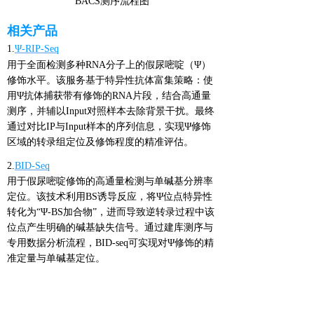
BACS测序流程图
相关产品
1.
Ψ-RIP-Seq
用于全面检测多种RNA分子上的假尿嘧啶（Ψ）
修饰水平。该服务基于特异性抗体富集策略：使
用Ψ抗体捕获带有修饰的RNA片段，结合高通量
测序，并辅以Input对照样本去除背景干扰。最终
通过对比IP与Input样本的序列信息，实现Ψ修饰
区域的转录组定位及修饰程度的精准评估。
2.
BID-Seq
用于假尿嘧啶修饰的高通量检测与单碱基分辨率
定位。该技术利用BS诱导反应，将Ψ位点特异性
转化为“Ψ-BS加合物”，进而导致逆转录过程中该
位点产生明确的碱基缺失信号。通过建库测序与
专用数据分析流程，BID-seq可实现对Ψ修饰的精
准定量与单碱基定位。