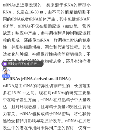
tsRNAs是近期发现的一类来源于tRNA的新型小
RNA，长度在16-50 nt，由不同的酶精确切割不
同的tRNA或者tRNA前体产生，其中包括tiRNA和
tRF等。tsRNAs不仅在细胞应激（如缺氧、营养
缺乏）响应中产生，参与调控翻译抑制和应激颗
粒的形成，还能像miRNA一样调控mRNA的稳定
性，并影响细胞增殖、凋亡和代谢等过程。其表
达变化与肿瘤、神经退行性疾病等密切相关，不
仅可作为疾病诊断的生物标志物，还具有治疗潜
可以介绍下你们的产品么？
能。
4.
rsRNAs (rRNA-derived small RNAs)
rsRNA是由rRNA的特异性切割产生的，长度范围
多在15-50 nt之间。现在对rsRNAs的研究主要集
中在精子发生方面，rsRNAs在成熟精子中大量表
达，且对环境敏感，且与精子质量和男性生育能
力有关。rsRNAs也构成精子RNA密码，将性状传
递给受精卵并影响早期胚胎发育。rsRNAs在肿瘤
发生中的潜在作用尚未得到广泛的探讨，仅有一