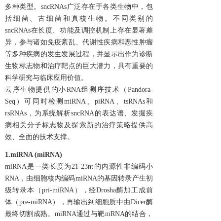
多种类型。sncRNAs广泛存在于各类生物中，包
括细菌、古细菌和真核生物。不同类别的
sncRNAs在长度、功能及调控机制上存在显著差
异，参与诸如免疫紊乱、代谢性疾病和恶性肿瘤
等多种疾病的发生发展过程，并显示出作为诊断
生物标志物和治疗靶点的巨大潜力，具有重要的
科学研究与临床应用价值。
云序生物提供的小RNA组测序技术（Pandora-
Seq）可同时检测miRNA、piRNA、tsRNAs和
rsRNAs，为系统解析sncRNA的表达谱、发掘疾
病相关分子标志物及探索新的治疗策略提供高
效、全面的技术支撑。
1.
miRNA (
miRNA
)
miRNA是一类长度为21-23nt的内源性非编码小
RNA，由细胞核内编码miRNA的基因转录产生初
级转录本（pri-miRNA），经Drosha酶加工成前
体（pre-miRNA），再输出到细胞质中由Dicer酶
最终切割成熟。miRNA通过与靶mRNA的结合，