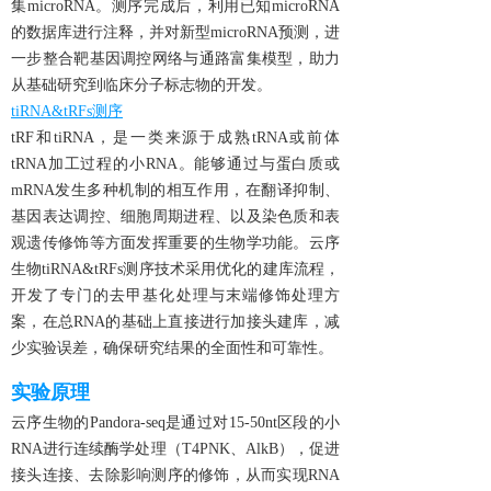
集microRNA。测序完成后，利用已知microRNA
的数据库进行注释，并对新型microRNA预测，进
一步整合靶基因调控网络与通路富集模型，助力
从基础研究到临床分子标志物的开发。
tiRNA&tRFs测序
tRF和tiRNA，是一类来源于成熟tRNA或前体
tRNA加工过程的小RNA。能够通过与蛋白质或
mRNA发生多种机制的相互作用，在翻译抑制、
基因表达调控、细胞周期进程、以及染色质和表
观遗传修饰等方面发挥重要的生物学功能。云序
生物tiRNA&tRFs测序技术采用优化的建库流程，
开发了专门的去甲基化处理与末端修饰处理方
案，在总RNA的基础上直接进行加接头建库，减
少实验误差，确保研究结果的全面性和可靠性。
实验原理
云序生物的Pandora-seq是通过对15-50nt区段的小
RNA进行连续酶学处理（T4PNK、AlkB），促进
接头连接、去除影响测序的修饰，从而实现RNA