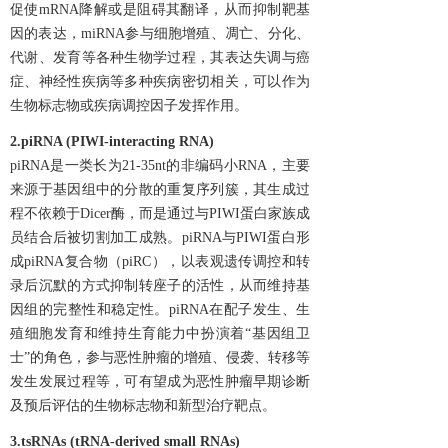
促使mRNA降解或是阻碍其翻译，从而抑制靶基
因的表达，miRNA参与细胞增殖、凋亡、分化、
代谢、发育等各种生物学过程，其表达失调与癌
症、神经性疾病等多种疾病密切相关，可以作为
生物标志物或疾病调控因子发挥作用。
2.piRNA (PIWI-interacting RNA)
piRNA是一类长为21-35nt的非编码小RNA，主要
来源于基因组中的分散的重复序列簇，其生成过
程不依赖于Dicer酶，而是通过与PIWI蛋白家族成
员结合后被切割加工成熟。piRNA与PIWI蛋白形
成piRNA复合物（piRC），以表观遗传调控和转
录后沉默的方式抑制转座子的活性，从而维持基
因组的完整性和稳定性。piRNA在配子发生、生
殖细胞发育和维持生育能力中扮演着“基因组卫
士”的角色，参与恶性肿瘤的增殖、侵袭、转移等
发生发展过程等，可有望成为恶性肿瘤早期诊断
及预后评估的生物标志物和新型治疗靶点。
3.
tsRNAs (tRNA-derived small RNAs)