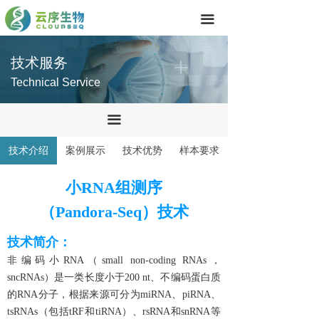
首页
끀
技术服务
技术服务
产品中心
Technical Service
关于我们
끀
联系我们
技术介绍
案例展示
技术优势
样本要求
小RNA组测序
（Pandora-Seq）技术
技术简介：
非编码小RNA（small non-coding RNAs，
sncRNAs）是一类长度小于200 nt、不编码蛋白质
的RNA分子，根据来源可分为miRNA、piRNA、
tsRNAs（包括tRF和tiRNA）、rsRNA和snRNA等