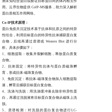
测未知结合蛋白或验证目标蛋白间的体内相互作
用。云序生物提供 CoIP-MS服务，助力深入解析
蛋白质相互作用网络。
Co-IP技术原理：
蛋白免疫共沉淀技术基于抗体和抗原之间的特异
性结合，利用目标蛋白的特异性抗体捕获蛋白复
合物，后续再通过质谱或 Western Blot 进行分
析。具体步骤如下：
1、细胞提取：收集并裂解细胞，释放蛋白质复
合物。
2、抗体固定：将特异性抗体与蛋白质磁珠孵
育，形成抗体-磁珠复合物。
3、免疫沉淀：将抗体-磁珠复合物加入细胞提取
液，孵育后捕获目标蛋白复合物。
4、洗涤与洗脱：用洗涤缓冲液去除非特异性蛋
白，再通过洗脱液将目标蛋白复合物从磁珠上洗
脱。
5、质谱检测：对洗脱的蛋白复合物进行LC-