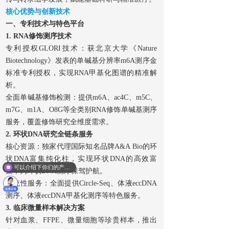
核心优势与创新技术
一、专利技术与特色平台
1. RNA修饰测序技术
专利授权GLORI技术：获北京大学《Nature
Biotechnology》发表的单碱基分辨率m6A测序金
标准专利授权，实现RNA甲基化图谱的精准解
析。
全面单碱基修饰检测：提供m6A、ac4C、m5C、
m7G、m1A、O8G等全类别RNA修饰单碱基测序
服务，覆盖修饰研究全维度需求。
2. 环状DNA研究全链条服务
核心资源：独家代理国际知名品牌A&A Bio的环
状DNA富集纯化柱，实现环状DNA的高效富
可以介绍下你们的产品么？
集，为环状DNA测序保驾护航。
系统性服务：全面提供Circle-Seq、体液eccDNA
测序、体液eccDNA甲基化测序等特色服务。
3. 临床微量样本解决方案
针对血浆、FFPE、微量细胞等珍贵样本，推出