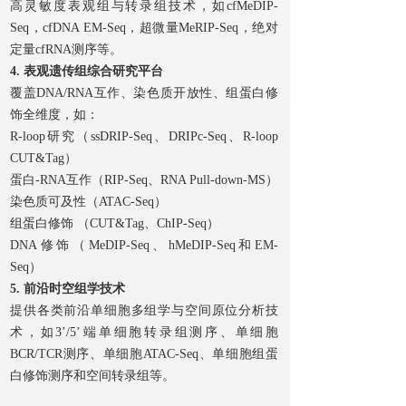
高灵敏度表观组与转录组技术，如cfMeDIP-
Seq，cfDNA EM-Seq，超微量MeRIP-Seq，绝对
定量cfRNA测序等。
4. 表观遗传组综合研究平台
覆盖DNA/RNA互作、染色质开放性、组蛋白修
饰全维度，如：
R-loop研究（ssDRIP-Seq、DRIPc-Seq、R-loop
CUT&Tag）
蛋白-RNA互作（RIP-Seq、RNA Pull-down-MS）
染色质可及性（ATAC-Seq）
组蛋白修饰 （CUT&Tag、ChIP-Seq）
DNA修饰（MeDIP-Seq、hMeDIP-Seq和EM-
Seq）
5. 前沿时空组学技术
提供各类前沿单细胞多组学与空间原位分析技
术，如3’/5’端单细胞转录组测序、单细胞
BCR/TCR测序、单细胞ATAC-Seq、单细胞组蛋
白修饰测序和空间转录组等。