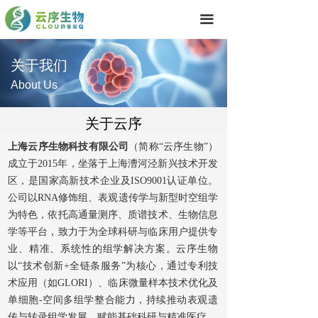
首页
끀
技术服务
关于我们
产品中心
About Us
关于我们
关于云序
联系我们
上海云序生物科技有限公司
（简称“云序生物”）
成立于2015年，坐落于上海漕河泾新兴技术开发
区，是国家高新技术企业及ISO9001认证单位。
公司以RNA修饰组、表观遗传学与新型时空组学
为特色，依托高通量测序、质谱技术、生物信息
学等平台，致力于为全球科研与临床用户提供专
业、精准、系统性的组学解决方案。云序生物
以“技术创新+全链条服务”为核心，通过专利技
术应用（如GLORI）、临床微量样本技术优化及
单细胞-空间多组学整合能力，持续推动表观遗
传与转录组学发展，赋能基础科研与精准医疗。