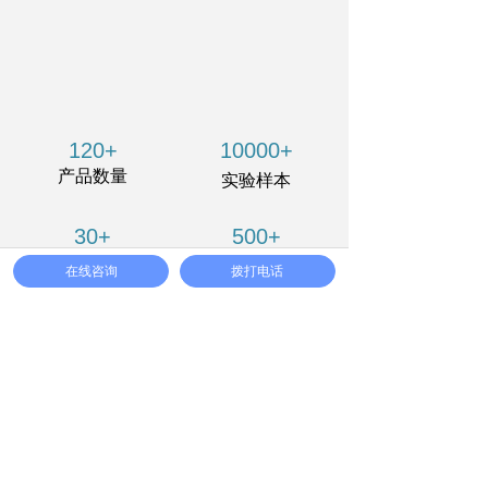
120+
10000+
产品数量
实验样本
30+
500+
软件著作
合作单位
在线咨询
拨打电话
联系我们
上海市松江区莘砖公路518号24号楼4楼
021-64878766