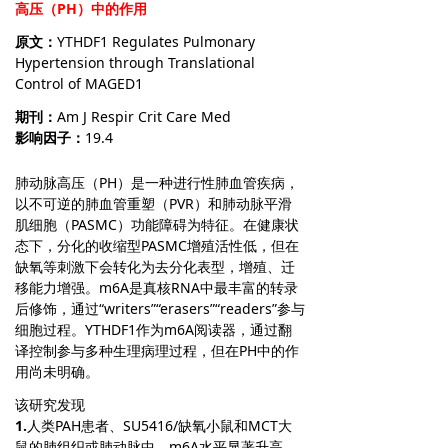
高压（PH）中的作用
原文：
YTHDF1 Regulates Pulmonary
Hypertension through Translational
Control of MAGED1
期刊：
Am J Respir Crit Care Med
影响因子：
19.4
肺动脉高压（PH）是一种进行性肺血管疾病，
以不可逆的肺血管重塑（PVR）和肺动脉平滑
肌细胞（PASMC）功能障碍为特征。在健康状
态下，分化的收缩型PASMC增殖活性低，但在
缺氧等刺激下会转化为去分化表型，增殖、迁
移能力增强。m6A是真核RNA中最丰富的转录
后修饰，通过“writers”“erasers”“readers”参与
细胞过程。YTHDF1作为m6A阅读器，通过翻
译控制参与多种生理病理过程，但在PH中的作
用尚未明确。
该研究发现
1.
人类PAH患者、SU5416/缺氧小鼠和MCT大
鼠的肺组织或肺动脉中，m6A水平显著升高，