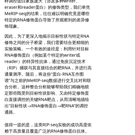
样调控蛋白家族庞大（涉及多种writer、
eraser和reader蛋白）的修饰类型，我们单凭
MeRIP-seq的结果，往往难以明确究竟是哪些
特定的RNA修饰蛋白导致了所观察到的差异修
饰现象。
因此，为了更深入地揭示目标性状与特定RNA
修饰之间的分子桥梁，我们需要结合更精细的
实验策略。一个有效的途径是：利用针对目标
RNA修饰蛋白（例如某个特定的writer或
reader）的特异性抗体，通过免疫沉淀技术
（RIP）捕获与其直接结合的靶RNA，并进行高
通量测序。随后，将这份“蛋白-RNA互作图
谱”与之前的MeRIP-seq数据进行交叉比对和联
合分析。这种整合分析能够帮助我们精确地锁
定那些既受到目标性状影响、又由特定修饰蛋
白直接调控的关键RNA靶点，从而清晰地描绘
出“目标性状→RNA修饰蛋白→靶RNA”的调控
通路。
值得一提的是，这类RIP-seq实验的成功高度依
赖于高质量且覆盖广泛的RNA修饰蛋白抗体。