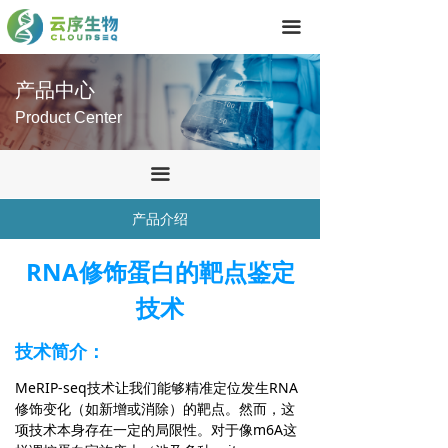
首页
끀
技术服务
产品中心
产品中心
Product Center
关于我们
끀
联系我们
产品介绍
RNA修饰蛋白的靶点鉴定
技术
技术简介：
MeRIP-seq技术让我们能够精准定位发生RNA
修饰变化（如新增或消除）的靶点。然而，这
项技术本身存在一定的局限性。对于像m6A这