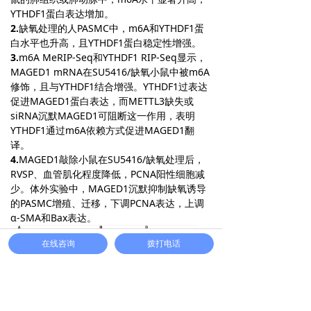
YTHDF1蛋白表达增加。
2.
缺氧处理的人PASMC中，m6A和YTHDF1蛋
白水平也升高，且YTHDF1蛋白稳定性增强。
3.
m6A MeRIP-Seq和YTHDF1 RIP-Seq显示，
MAGED1 mRNA在SU5416/缺氧小鼠中被m6A
修饰，且与YTHDF1结合增强。YTHDF1过表达
促进MAGED1蛋白表达，而METTL3缺失或
siRNA沉默MAGED1可阻断这一作用，表明
YTHDF1通过m6A依赖方式促进MAGED1翻
译。
4.
MAGED1敲除小鼠在SU5416/缺氧处理后，
RVSP、血管肌化程度降低，PCNA阳性细胞减
少。体外实验中，MAGED1沉默抑制缺氧诱导
的PASMC增殖、迁移，下调PCNA表达，上调
α-SMA和Bax表达。
在线咨询
拨打电话