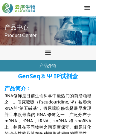
首页
끀
技术服务
产品中心
产品中心
Product Center
关于我们
끀
联系我们
产品介绍
GenSeq® Ψ IP试剂盒
产品简介：
RNA修饰是目前生命科学中最热门的前沿领域
之一。假尿嘧啶（Pseudouridine, Ψ）被称为
RNA的“第五碱基”，假尿嘧啶修饰是最早发现
并且丰度最高的 RNA 修饰之一，广泛分布于
mRNA，rRNA，tRNA，snRNA 和 snoRNA
上，并且在不同物种之间高度保守。假尿苷化
的动态性质及其在多种细胞过程中的重要性，