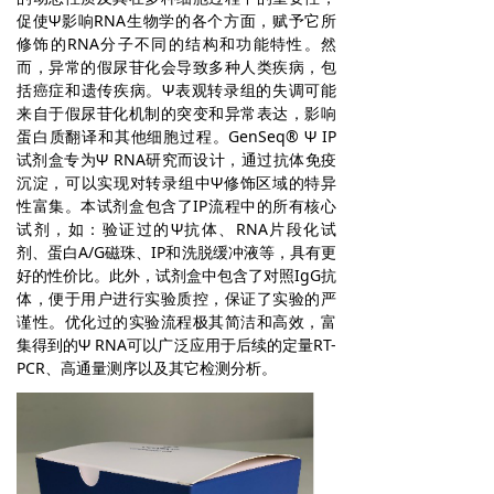
促使Ψ影响RNA生物学的各个方面，赋予它所
修饰的RNA分子不同的结构和功能特性。然
而，异常的假尿苷化会导致多种人类疾病，包
括癌症和遗传疾病。Ψ表观转录组的失调可能
来自于假尿苷化机制的突变和异常表达，影响
蛋白质翻译和其他细胞过程。GenSeq® Ψ IP
试剂盒专为Ψ RNA研究而设计，通过抗体免疫
沉淀，可以实现对转录组中Ψ修饰区域的特异
性富集。本试剂盒包含了IP流程中的所有核心
试剂，如：验证过的Ψ抗体、RNA片段化试
剂、蛋白A/G磁珠、IP和洗脱缓冲液等，具有更
好的性价比。此外，试剂盒中包含了对照IgG抗
体，便于用户进行实验质控，保证了实验的严
谨性。优化过的实验流程极其简洁和高效，富
集得到的Ψ RNA可以广泛应用于后续的定量RT-
PCR、高通量测序以及其它检测分析。