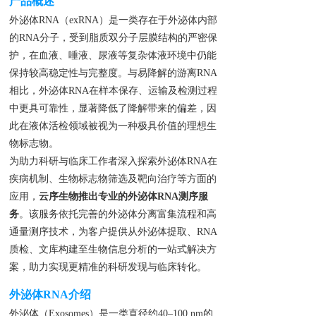
产品概述
外泌体RNA（exRNA）是一类存在于外泌体内部
的RNA分子，受到脂质双分子层膜结构的严密保
护，在血液、唾液、尿液等复杂体液环境中仍能
保持较高稳定性与完整度。与易降解的游离RNA
相比，外泌体RNA在样本保存、运输及检测过程
中更具可靠性，显著降低了降解带来的偏差，因
此在液体活检领域被视为一种极具价值的理想生
物标志物。
为助力科研与临床工作者深入探索外泌体RNA在
疾病机制、生物标志物筛选及靶向治疗等方面的
应用，
云序生物推出专业的外泌体RNA测序服
务
。该服务依托完善的外泌体分离富集流程和高
通量测序技术，为客户提供从外泌体提取、RNA
质检、文库构建至生物信息分析的一站式解决方
案，助力实现更精准的科研发现与临床转化。
外泌体RNA
介绍
外泌体（Exosomes）是一类直径约40–100 nm的