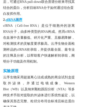
后，可通过RNA pull-down联合质谱分析来寻找其
结合的蛋白，分析目标RNA分子如何通过结合蛋
白发挥作用。
2.
cfRNA测序
cfRNA（Cell-free RNA）是位于细胞外的游离
RNA分子，由多种类型的RNA构成。然而cfRNA
在血液中含量极低、碎片化严重、且极易降解，
对检测技术的灵敏度要求极高。云序生物全面检
测样品的cfRNA转录组，并提供最全面、最专业
的注释及分析，以帮助客户快速解析转录组，阐
明分子功能及作用机制。
实验原理
云序生物采用超速离心法或成熟的商业试剂盒提
取外泌体，并通过电镜成像、Western
Blot（WB）以及纳米颗粒跟踪分析（NTA）等多
种技术手段对提取的外泌体进行系统性鉴定，以
确保其形态完整、粒径分布符合标准且标志蛋白