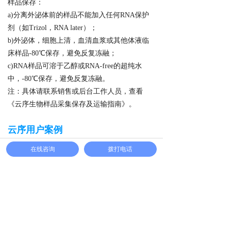
样品保存：
a)分离外泌体前的样品不能加入任何RNA保护
剂（如Trizol，RNA later）；
b)外泌体，细胞上清，血清血浆或其他体液临
床样品-80℃保存，避免反复冻融；
c)RNA样品可溶于乙醇或RNA-free的超纯水
中，-80℃保存，避免反复冻融。
注：具体请联系销售或后台工作人员，查看
《云序生物样品采集保存及运输指南》。
云序用户案例
案例1：外泌体circ_0006896通过与HDAC1的相
在线咨询
拨打电话
互作用和限制抗肿瘤免疫促进AML
发展
原文：
Exosomal circ_0006896 promotes AML
progression via interaction with HDAC1 and
restriction of antitumor immunity
发表时间：
2025.1.6
发表期刊：
Molecular Cancer