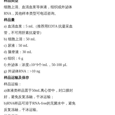
样品类型
细胞上清、血清血浆等体液，组织或外泌体
RNA，其他样本类型可电话咨询。
样品量
a) 血清血浆：5 mL（推荐用EDTA 抗凝采血
管，不可用肝素抗凝管）
b) 细胞上清：50 mL
c) 尿液：50 mL
d) 脑脊液：30 mL
e) 组织：6 g
f) 外泌体：浓度≥10^9个/mL，50-100 µL
g) 外泌体RNA：>10 ng
样品运输及保存
样品运输：
a)体液类样品置于50mL离心管中，封口膜封
好，避免反复冻融，干冰运输；
b)RNA样品可溶于RNA-free的无菌水中，避免
反复冻融，干冰运输。