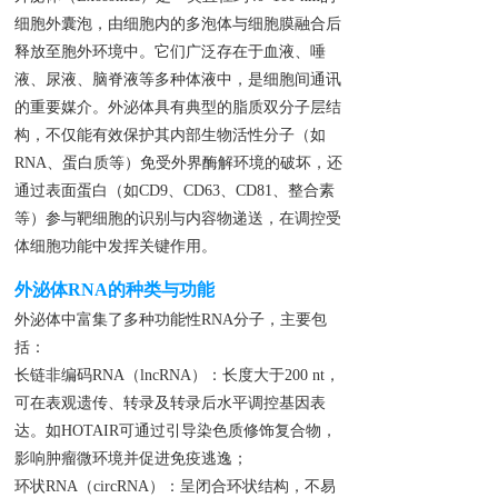
细胞外囊泡，由细胞内的多泡体与细胞膜融合后
释放至胞外环境中。它们广泛存在于血液、唾
液、尿液、脑脊液等多种体液中，是细胞间通讯
的重要媒介。外泌体具有典型的脂质双分子层结
构，不仅能有效保护其内部生物活性分子（如
RNA、蛋白质等）免受外界酶解环境的破坏，还
通过表面蛋白（如CD9、CD63、CD81、整合素
等）参与靶细胞的识别与内容物递送，在调控受
体细胞功能中发挥关键作用。
外泌体RNA的种类与功能
外泌体中富集了多种功能性RNA分子，主要包
括：
长链非编码RNA（lncRNA）：长度大于200 nt，
可在表观遗传、转录及转录后水平调控基因表
达。如HOTAIR可通过引导染色质修饰复合物，
影响肿瘤微环境并促进免疫逃逸；
环状RNA（circRNA）：呈闭合环状结构，不易