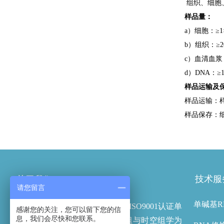
组织、细胞
样品量：
a）细胞：≥1×
b）组织：≥2
c）血清血浆
d）DNA：≥
样品运输及
样品运输：样
样品保存：细
技术服
关于我们
请您留言
单碱基R
云序生物是国家高新技术企业及ISO9001认证单
感谢您的关注，您可以留下您的信
息，我们会尽快和您联系。
位，以RNA修饰组、表观遗传组与时空组学为