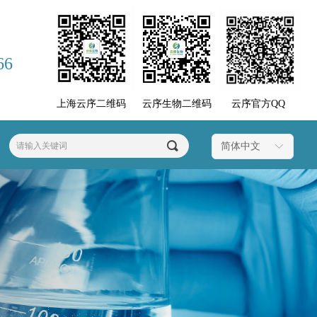
66
上海云序二维码
云序生物二维码
云序官方QQ
끠
简体中文
ꀅ