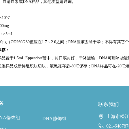
、血清血浆或DNA样品，其他类型请详询。
10^7
00mg
：≥5mL
10µg（OD260/280值应在1.7～2.0之间；RNA应该去除干净；不得有
保存：
品置于1.5mL Eppendorf管中，封口膜封好，干冰运输，DNA可用冰袋
胞样品或新鲜组织块切块，液氮冻存后-80℃保存；DNA样品可在-20℃
务
联系我们
上海市松江
NA修饰组
DNA修饰组
021-648787