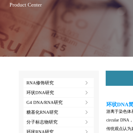
Product Center
RNA修饰研究
ꁕ
环状DNA研究
ꁕ
G4 DNA/RNA研究
ꁕ
环状DNA
游离于染色体基因组
糖基化RNA研究
ꁕ
circular DN
分子标志物研究
ꁕ
传统观点认为
环状RNA研究
ꁕ