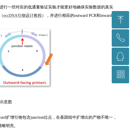
要进行一些对应的低通量验证实验才能更好地确保实验数据的真实
计（
eccDNA引物设计教程
），并进行相应的outward PCR和inward
ꁸ
ꂅ
回到顶部
ꁗ
021-64878766
ꀥ
1367228340
微信公众号二维码
示意图
utward扩增引物包含junction位点，在基因组中扩增出的产物不唯一，
清晰明亮。