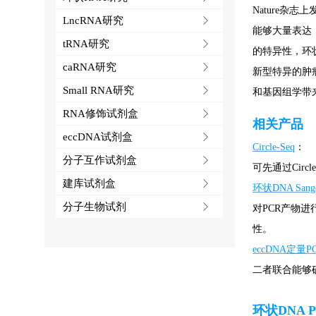
Nature
LncRNA研究
ꁕ
能够大量表达
tRNA研究
ꁕ
的特异性，环
caRNA研究
ꁕ
新型特异的肿
Small RNA研究
ꁕ
和基因组学带
RNA修饰试剂盒
ꁕ
相关产品
eccDNA试剂盒
ꁕ
Circle-Seq
：
分子互作试剂盒
ꁕ
可先通过Cir
建库试剂盒
ꁕ
环状DNA San
分子生物试剂
ꁕ
对PCR产物
性。
eccDNA定量P
二者联合能够
环状DNA 