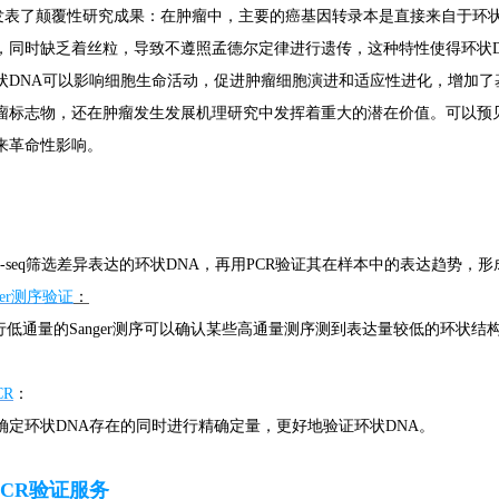
杂志上发表了颠覆性研究成果：在肿瘤中，主要的癌基因转录本是直接来自于环
，同时缺乏着丝粒，导致不遵照孟德尔定律进行遗传，这种特性使得环状
状DNA可以影响细胞生命活动，促进肿瘤细胞演进和适应性进化，增加了
瘤标志物，还在肿瘤发生发展机理研究中发挥着重大的潜在价值。可以预
来革命性影响。
cle-seq筛选差异表达的环状DNA，再用PCR验证其在样本中的表达趋势，形
ger测序验证
：
进行低通量的Sanger测序可以确认某些高通量测序测到表达量较低的环状
CR
：
确定环状DNA存在的同时进行精确定量，更好地验证环状DNA。
PCR验证服务