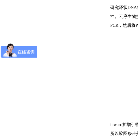
研究环状DN
性。云序生物提供
PCR，然后将
inward扩增
所以胶图条带是