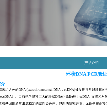
产品介绍
环状DNA PCR验
简介
之外的DNA (extrachromosomal DNA，ecDNA)被发现常常以环状的形
A，eccDNA）。
目前也习惯将巨大的环状DNA(>1Mb)称为ecDNA, 而将相对
真核基因组通常形成稳定的线性染色体。但新的研究表明：无论是在正常体细