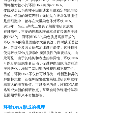
而将相对较小的环状DNA称为eccDNA。
传统观点认为真核基因组通常形成稳定的线性染
色体。但新的研究表明：无论是在正常体细胞还
是癌细胞中，都存在大量染色体外环状DNA。
2019年，Nature杂志上发表了颠覆性研究成果：
在肿瘤中，主要的癌基因转录本是直接来自于环
状DNA的，而环状DNA的染色质是高度开放的，
环状DNA的癌基因能够大量表达，同时缺乏着丝
粒，导致不遵照孟德尔定律进行遗传，这种特性
使得环状DNA是驱动肿瘤异质性的重要机制。由
此可见，由于其结构和表达的特异性，环状DNA
可以影响细胞生命活动，促进肿瘤细胞演进和适
应性进化，增加了基因组的可塑性和不稳定性。
目前，环状DNA不仅仅可以作为一种新型特异的
肿瘤标志物，还在肿瘤发生发展机理研究中发挥
着重大的潜在价值。可以预见的是，环状DNA将
迅速成为新的科研热点，甚至会对传统遗传学和
基因组学带来革命性影响。
环状DNA形成的机理