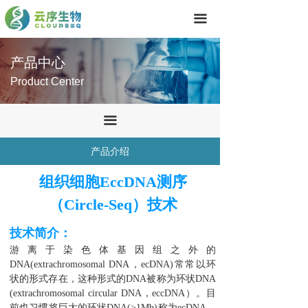
首页
끀
技术服务
产品中心
产品中心
Product Center
关于我们
끀
联系我们
产品介绍
组织细胞EccDNA测序
（Circle-Seq）技术
技术简介：
游离于染色体基因组之外的
DNA(extrachromosomal DNA，ecDNA)常常以环
状的形式存在，这种形式的DNA被称为环状DNA
(extrachromosomal circular DNA，eccDNA）。目
前也习惯将巨大的环状DNA(>1Mb)称为ecDNA，