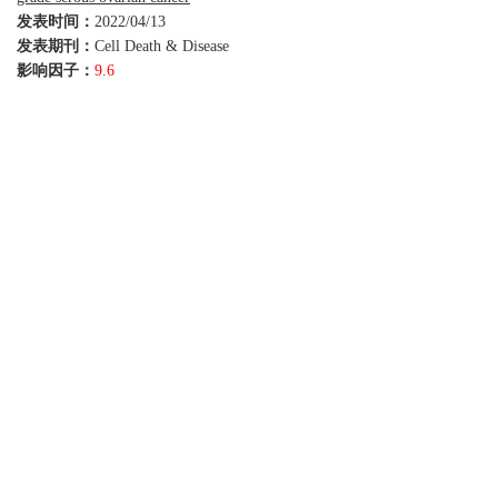
发表时间：
2022/04/13
发表期刊：
Cell Death & Disease
影响因子：
9.6
发表单位：
浙江大学医学院附属妇产科医院
高级别浆液性卵巢癌(HGSOC)是卵巢癌具有侵
袭性的亚型，HGSOC患者经常出现转移，导致
预后不良。迄今为止，eccDNA已被证明参与癌
症基因组重塑，但eccDNA在转移性HGSOC中
的作用尚不清楚。为了检测HGSOC配对的原发
组织和转移组织(HGSOC-M)中的eccDNA，作者
对四对标本进行了
Circle-seq
分析，得到了
HGSOC原发和转移性组织的eccDNA表达谱。
结果显示，所有样本鉴定出194955个eccDNA，
说明在HGSOC组织中有丰富的eccDNA表达。
该研究还通过与RNA-seq联合分析鉴定了一个名
为DNMT1circle10302690-10302961的新型
eccDNA，可以作为HGSOC转移和预后的潜在
标志物或治疗性临床靶点。