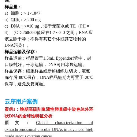
询。
样品量：
a）细胞：> 1×10^7
b）组织：> 200 mg
c）DNA：>=10 µg，溶于无菌水或 TE（PH =
8）（OD 260/280值应在1.7～2.0 之间；RNA 应
该去除干净；不得有其它个体或其它物种的
DNA污染）。
样品运输及保存：
样品运输：样品置于1.5mL Eppendorf管中，封
口膜封好，干冰运输，DNA可用冰袋运输。
样品保存：细胞样品或新鲜组织块切块，液氮
冻存后-80℃保存；DNA样品短期内可置于-20℃
保存，避免反复冻融。
云序用户案例
案例
1
：晚期高级别浆液性卵巢癌中染色体外环
状DNA的全球性特征分析
原文：
Global characterization of
extrachromosomal circular DNAs in advanced high
grade serous ovarian cancer