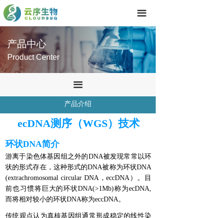
首页
끀
技术服务
产品中心
产品中心
Product Center
关于我们
끀
联系我们
产品介绍
ecDNA测序（WGS）技术
环状DNA简介
游离于染色体基因组之外的DNA被发现常常以环
状的形式存在，这种形式的DNA被称为环状DNA
(extrachromosomal circular DNA，eccDNA）。目
前也习惯将巨大的环状DNA(>1Mb)称为ecDNA,
而将相对较小的环状DNA称为eccDNA。
传统观点认为真核基因组通常形成稳定的线性染