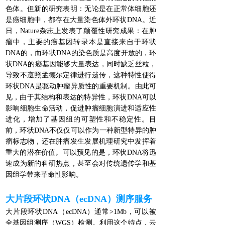
色体。但新的研究表明：无论是在正常体细胞还
是癌细胞中，都存在大量染色体外环状DNA。近
日，Nature杂志上发表了颠覆性研究成果：在肿
瘤中，主要的癌基因转录本是直接来自于环状
DNA的，而环状DNA的染色质是高度开放的，环
状DNA的癌基因能够大量表达，同时缺乏丝粒，
导致不遵照孟德尔定律进行遗传，这种特性使得
环状DNA是驱动肿瘤异质性的重要机制。由此可
见，由于其结构和表达的特异性，环状DNA可以
影响细胞生命活动，促进肿瘤细胞演进和适应性
进化，增加了基因组的可塑性和不稳定性。目
前，环状DNA不仅仅可以作为一种新型特异的肿
瘤标志物，还在肿瘤发生发展机理研究中发挥着
重大的潜在价值。可以预见的是，环状DNA将迅
速成为新的科研热点，甚至会对传统遗传学和基
因组学带来革命性影响。
大片段
环状DNA
（
ecDNA
）
测序服务
大片段环状DNA（ecDNA）通常>1Mb，可以被
全基因组测序（WGS）检测。利用这个特点，云