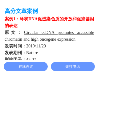
高分文章案例
案例1：环状DNA促进染色质的开放和促癌基因
的表达
原文：
Circular ecDNA promotes accessible
chromatin and high oncogene expression
发表时间：
2019/11/20
发表期刊：
Nature
影响因子：
43.07
发表单位：
加州大学圣地亚哥分校
在线咨询
拨打电话
研究团队首先结合
WGS
和光学匹配（optical
mapping），从序列的角度发现，扩增出来的环
状DNA形成了环状结构,不仅证实了肿瘤中的环
状DNA确实是环状的，还证明了环状DNA的染
色质是高度开放的，从而进一步阐释了环状
DNA能大量表达癌基因和其环状结构介导的超
远距离相互作用，这也表明了环状DNA可能形
成了新的基因调控回路和在驱动肿瘤异质性的
机制研究中发挥着重大的作用。