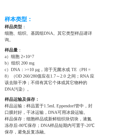
样本类型：
样品类型
：
细胞、组织、基因组DNA。其它类型样品请详
询。
样品量
：
a）细胞 2×10^7
b）组织 200 mg
c）DNA：>=10 µg，溶于无菌水或 TE（PH =
8）（OD 260/280值应在1.7～2.0 之间；RNA 应
该去除干净；不得有其它个体或其它物种的
DNA污染）。
样品运输及保存：
样品运输：样品置于1.5mL Eppendorf管中，封
口膜封好，干冰运输，DNA可用冰袋运输。
样品保存：细胞样品或新鲜组织块切块，液氮
冻存后-80℃保存；DNA样品短期内可置于-20℃
保存，避免反复冻融。